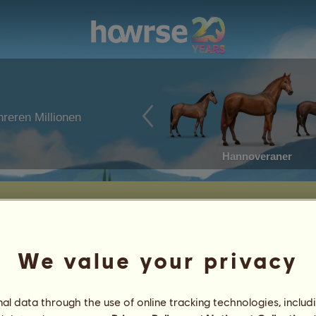
reren Millionen
Hannoveraner
We value your privacy
Geboren am: 11.05.2026
Alter: 4 Jahre
Vater:
Darius
l data through the use of online tracking technologies, includ