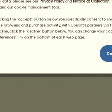
l data, please see our
Privacy Policy
and
Notice at Collection
.
Mutter:
Cantina
ting our
cookie management tool.
licking the “accept” button below you specifically consent to s
me browsing and purchase activity, with Ubisoft’s partners via t
ecline, click the “decline” button below. You can change your c
eferences” link on the bottom of each web page.
De
eschäftsbedingungen
Lizenzvertrag für Endbenutzer
Impressum
Verwaltung von 
Kontaktiere uns