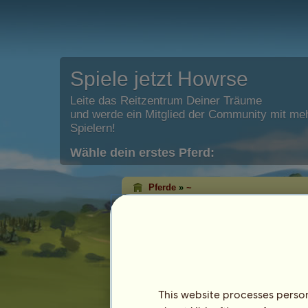
Spiele jetzt Howrse
Leite das Reitzentrum Deiner Träume
und werde ein Mitglied der Community mit meh
Spielern!
Wähle dein erstes Pferd:
Pferde
»
~
~
ist gestorben.
Merkmale
Spezies: Pony
Rasse:
kurzlebiges Welsh Cob
Fell: Rotbrauner
This website processes persona