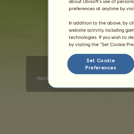
about Ubisoft's use of persona
Geschlecht: männlich
preferences at anytime by visi
In addition to the above, by c
website activity, including ga
technologies. If you wish to d
by visiting the “Set Cookie Pr
Set Cookie
Preferences
Allgemeine Geschäftsbedingungen
Datenschutzerklärung
G