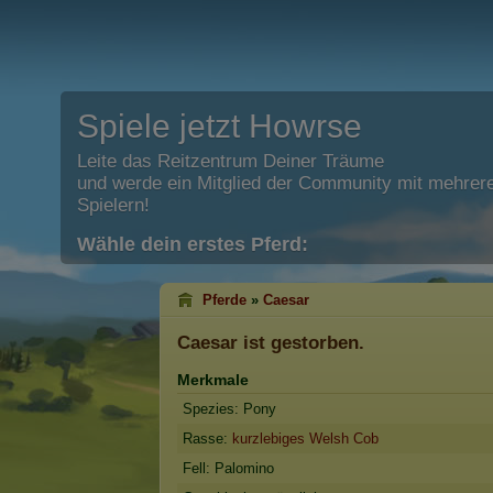
Spiele jetzt Howrse
Leite das Reitzentrum Deiner Träume
und werde ein Mitglied der Community mit mehrere
Spielern!
Wähle dein erstes Pferd:
Pferde
»
Caesar
Caesar
ist gestorben.
Merkmale
Spezies: Pony
Rasse:
kurzlebiges Welsh Cob
Fell: Palomino