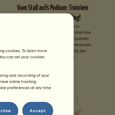
Vom Stall aufs Podium: Trainiere
Deine Pferde für den Sieg!
Spezialisiere Deine Pferde in
verschiedenen Disziplinen, entwickle ihre
Fähigkeiten dank eines angemessenen
Trainings und melde sie bei renommierten
ing cookies. To learn more
Wettbewerben an, um die Spitze der
 You can set your cookies
Rangliste zu erklimmen!
haring and recording of your
hese online tracking
ookie preferences at any time
cline
Accept