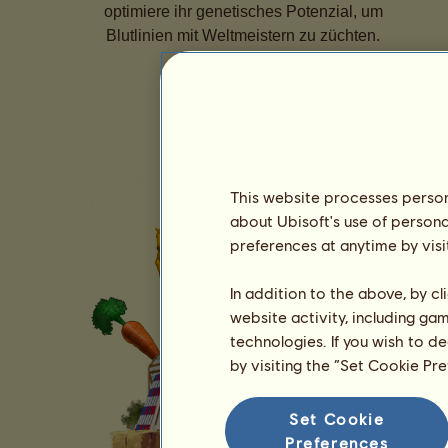
optimiere ihr genetisches Potenzial, um
Blutlinien mit Weltmeistern zu züchten.
This website processes persona
about Ubisoft's use of persona
preferences at anytime by visi
In addition to the above, by c
website activity, including ga
technologies. If you wish to d
by visiting the “Set Cookie Pr
Set Cookie
Preferences