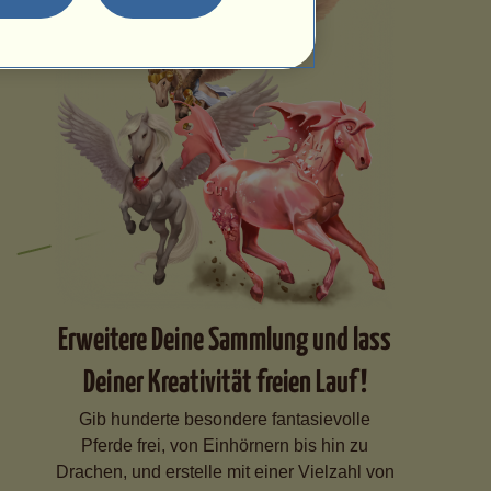
Erweitere Deine Sammlung und lass
Deiner Kreativität freien Lauf!
Gib hunderte besondere fantasievolle
Pferde frei, von Einhörnern bis hin zu
Drachen, und erstelle mit einer Vielzahl von