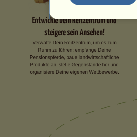
Entwickle Dein Reitzentrum und
steigere sein Ansehen!
Verwalte Dein Reitzentrum, um es zum
Ruhm zu führen: empfange Deine
Pensionspferde, baue landwirtschaftliche
Produkte an, stelle Gegenstände her und
organisiere Deine eigenen Wettbewerbe.