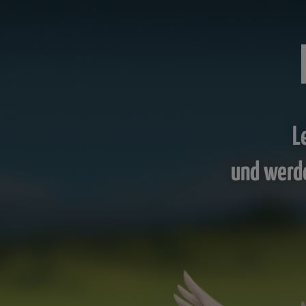
L
und werd