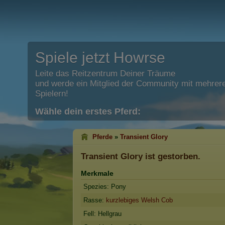
Spiele jetzt Howrse
Leite das Reitzentrum Deiner Träume
und werde ein Mitglied der Community mit mehrere
Spielern!
Wähle dein erstes Pferd:
Pferde
»
Transient Glory
Transient Glory
ist gestorben.
Merkmale
Spezies: Pony
Rasse:
kurzlebiges Welsh Cob
Fell: Hellgrau