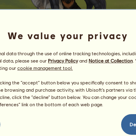
We value your privacy
l data through the use of online tracking technologies, includ
VGA 98x
l data, please see our
Privacy Policy
and
Notice at Collection
.
~ ʟᴇʏᴇɴᴅᴀ ᴅᴇʟ ꜰᴜᴇɢᴏ ~
ting our
cookie management tool.
Energie
67
%
10:00
Gesundheit
100
%
licking the “accept” button below you specifically consent to s
Moral
100
%
me browsing and purchase activity, with Ubisoft’s partners via t
ecline, click the “decline” button below. You can change your c
Fähigkeiten
Insgesamt:
12815.90
eferences” link on the bottom of each web page.
Ausdauer
2668.36
Tempo
2030.55
Dressur
3560.43
De
Galopp
1738.73
Trab
1346.85