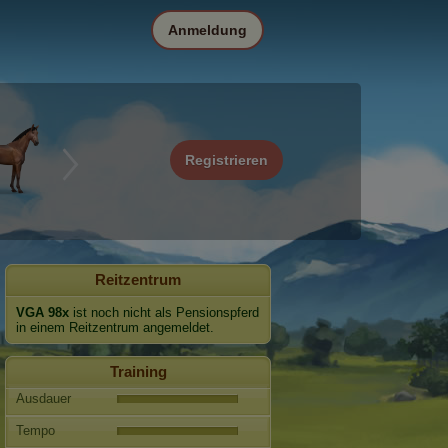
Anmeldung
Registrieren
Reitzentrum
VGA 98x
ist noch nicht als Pensionspferd
in einem Reitzentrum angemeldet.
Training
Ausdauer
Tempo