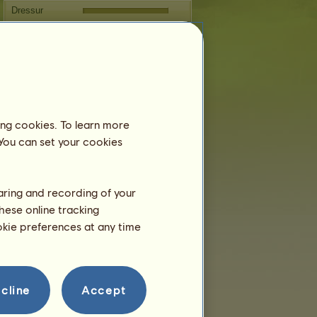
Dressur
Galopp
Trab
Springen
Fortpflanzung
ing cookies. To learn more
 You can set your cookies
haring and recording of your
hese online tracking
ookie preferences at any time
cline
Accept