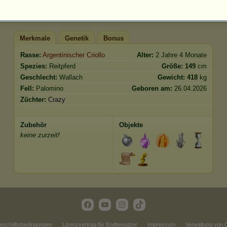
Springen
1470.99
Merkmale
Genetik
Bonus
Rasse:
Argentinischer Criollo
Alter:
2 Jahre 4 Monate
Spezies:
Reitpferd
Größe:
149
cm
Geschlecht:
Wallach
Gewicht:
418
kg
Fell:
Palomino
Geboren am:
26.04.2026
Züchter:
Crazy
Zubehör
Objekte
keine zurzeit!
eschäftsbedingungen
Lizenzvertrag für Endbenutzer
Impressum
Verwaltung von 