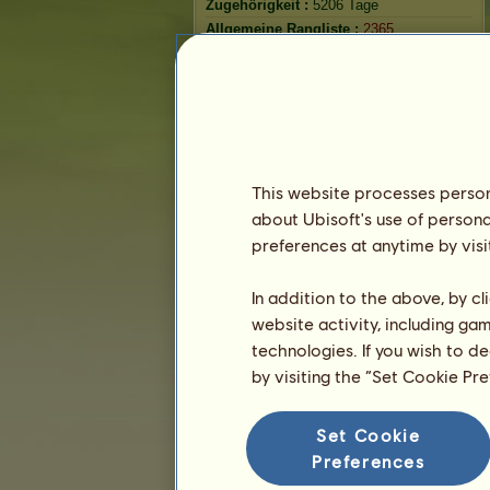
Zugehörigkeit :
5206 Tage
Allgemeine Rangliste :
2365.
Bestand :
62.118.725
Verlauf der Besitzer
Rangliste
Die Gesamtrangliste
This website processes persona
Die Platzierung für die Rasse
about Ubisoft's use of persona
preferences at anytime by visi
Die höchsten Auszeichnungen
In addition to the above, by c
website activity, including ga
technologies. If you wish to d
by visiting the “Set Cookie Pr
Set Cookie
Preferences