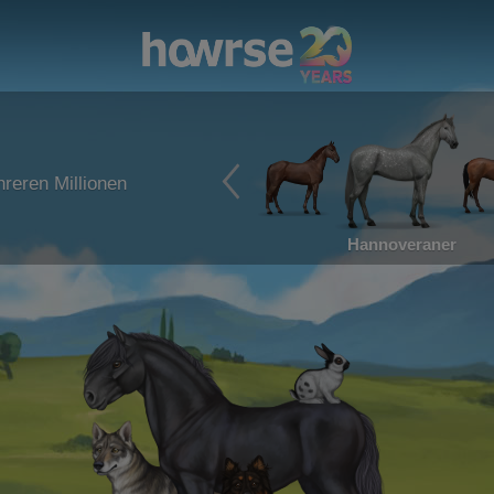
reren Millionen
Hannoveraner