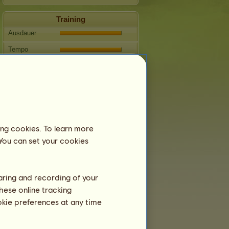
Training
Ausdauer
Tempo
Dressur
Galopp
Trab
Springen
ing cookies. To learn more
 You can set your cookies
Fortpflanzung
Informationen
Delling
kann sich nicht fortpflanzen.
haring and recording of your
Stammbaum
hese online tracking
ookie preferences at any time