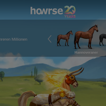
reren Millionen
Hannoveraner