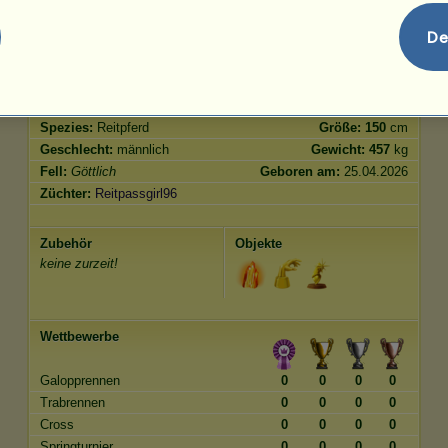
Springen
500.00
De
Merkmale
Genetik
Bonus
Rasse:
Göttlich
Alter:
4804 Jahre
Spezies:
Reitpferd
Größe:
150
cm
Geschlecht:
männlich
Gewicht:
457
kg
Fell:
Göttlich
Geboren am:
25.04.2026
Züchter:
Reitpassgirl96
Zubehör
Objekte
keine zurzeit!
Wettbewerbe
Galopprennen
0
0
0
0
Trabrennen
0
0
0
0
Cross
0
0
0
0
Springturnier
0
0
0
0