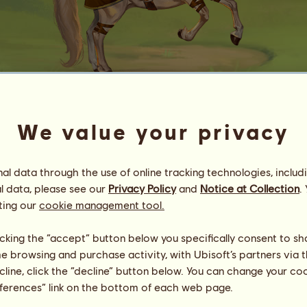
We value your privacy
Delling
~*Götterkuss*~
Energie
5
%
l data through the use of online tracking technologies, includ
16:00
Gesundheit
100
%
l data, please see our
Privacy Policy
and
Notice at Collection
.
Moral
100
%
ting our
cookie management tool.
Fähigkeiten
Insgesamt:
3000.00
licking the “accept” button below you specifically consent to s
Ausdauer
500.00
me browsing and purchase activity, with Ubisoft’s partners via t
Tempo
500.00
ecline, click the “decline” button below. You can change your c
Dressur
500.00
eferences” link on the bottom of each web page.
Galopp
500.00
Trab
500.00