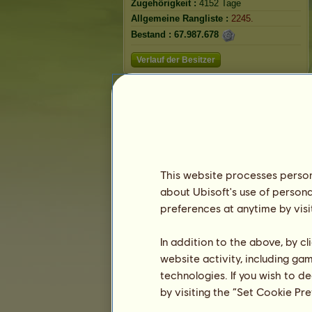
Zugehörigkeit :
4152 Tage
Allgemeine Rangliste :
2245.
Bestand :
67.987.678
Verlauf der Besitzer
This website processes persona
about Ubisoft's use of persona
preferences at anytime by visi
In addition to the above, by c
website activity, including ga
technologies. If you wish to d
by visiting the “Set Cookie Pr