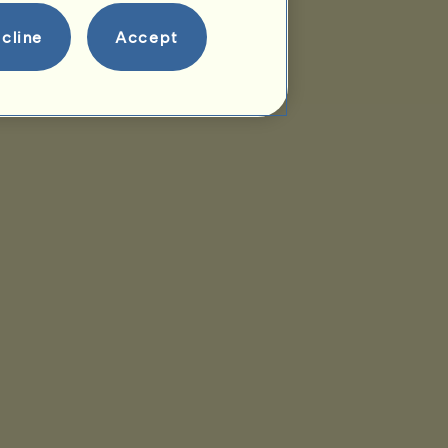
cline
Accept