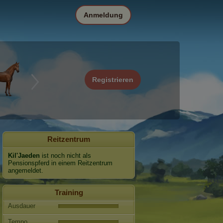
Anmeldung
Registrieren
Reitzentrum
Kil'Jaeden
ist noch nicht als
Pensionspferd in einem Reitzentrum
angemeldet.
Training
Ausdauer
Tempo