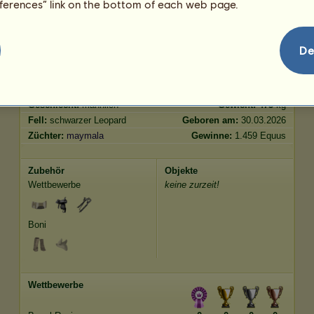
eferences” link on the bottom of each web page.
Springen
7024.66
De
Merkmale
Genetik
Bonus
Rasse:
Knabstrupper
Alter:
10 Jahre 10 Monate
Spezies:
Reitpferd
Größe:
164
cm
Geschlecht:
männlich
Gewicht:
475
kg
Fell:
schwarzer Leopard
Geboren am:
30.03.2026
Züchter:
maymala
Gewinne:
1.459 Equus
Zubehör
Objekte
Wettbewerbe
keine zurzeit!
Boni
Wettbewerbe