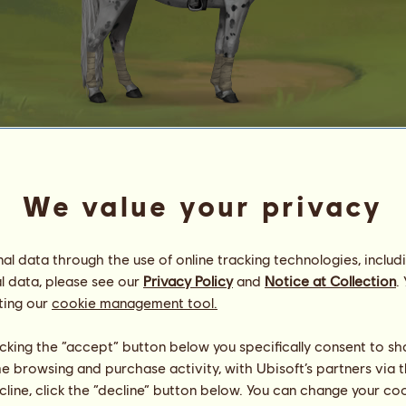
Kil'Jaeden
no mercy
We value your privacy
Energie
29
%
11:45
Gesundheit
100
%
l data through the use of online tracking technologies, includ
Moral
100
%
l data, please see our
Privacy Policy
and
Notice at Collection
.
ting our
cookie management tool.
Fähigkeiten
Insgesamt:
27645.24
Ausdauer
1115.68
Tempo
1392.35
licking the “accept” button below you specifically consent to s
Dressur
9033.17
me browsing and purchase activity, with Ubisoft’s partners via t
Galopp
1806.70
ecline, click the “decline” button below. You can change your c
Trab
7272.67