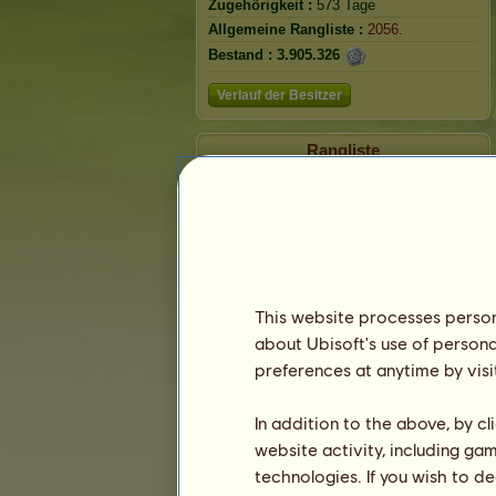
Zugehörigkeit :
573 Tage
Allgemeine Rangliste :
2056.
Bestand :
3.905.326
Verlauf der Besitzer
Rangliste
Die Gesamtrangliste
Die Platzierung für die Rasse
Die höchsten Auszeichnungen
This website processes persona
about Ubisoft's use of persona
preferences at anytime by visi
In addition to the above, by c
website activity, including ga
technologies. If you wish to d