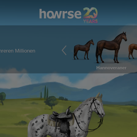
reren Millionen
Hannoveraner