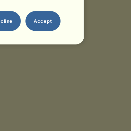
cline
Accept