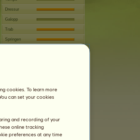
Dressur
Galopp
Trab
Springen
Wettbewerbe
Dieses Pferd ist auf die
Westernreitkunst spezialisiert.
Fortpflanzung
Informationen
ing cookies. To learn more
Kil'Jaeden ist ein Team-Pferd und kann
 You can set your cookies
sich dementsprechend nicht fortpflanzen.
Decksprünge:
2
Stammbaum
haring and recording of your
Nachkommen
hese online tracking
ookie preferences at any time