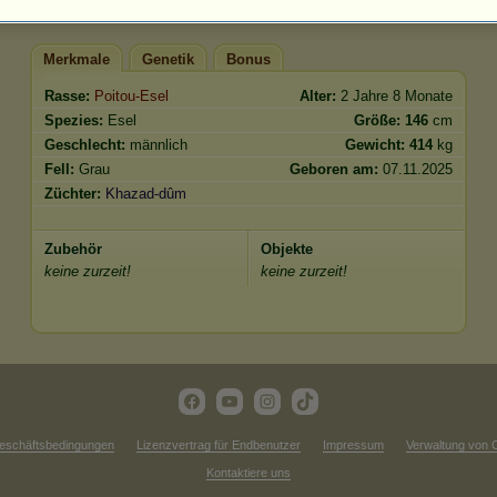
Merkmale
Genetik
Bonus
Rasse:
Poitou-Esel
Alter:
2 Jahre 8 Monate
Spezies:
Esel
Größe:
146
cm
Geschlecht:
männlich
Gewicht:
414
kg
Fell:
Grau
Geboren am:
07.11.2025
Züchter:
Khazad-dûm
Zubehör
Objekte
keine zurzeit!
keine zurzeit!
eschäftsbedingungen
Lizenzvertrag für Endbenutzer
Impressum
Verwaltung von 
Kontaktiere uns