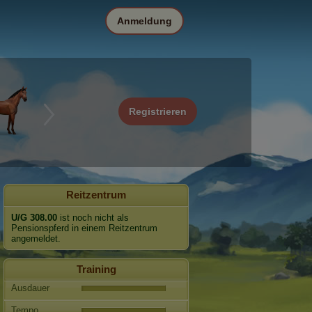
Anmeldung
Registrieren
Reitzentrum
U/G 308.00
ist noch nicht als
Pensionspferd in einem Reitzentrum
angemeldet.
Training
Ausdauer
Tempo