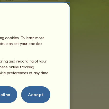
Dressur
Galopp
Trab
Springen
ing cookies. To learn more
Fortpflanzung
 You can set your cookies
Informationen
Decksprünge:
4 / 4
haring and recording of your
Stammbaum
hese online tracking
Nachkommen
ookie preferences at any time
cline
Accept