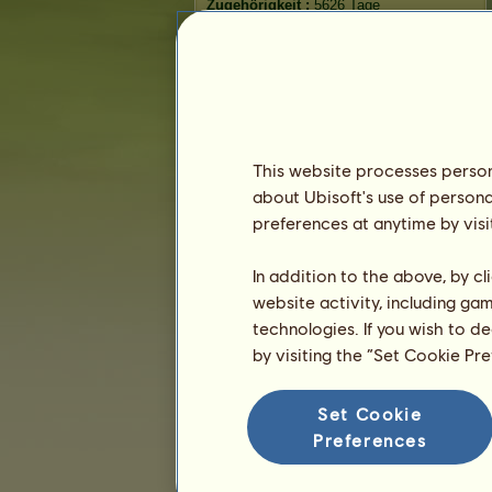
Zugehörigkeit :
5626 Tage
Allgemeine Rangliste :
195.
Bestand :
134.177.123
Verlauf der Besitzer
Rangliste
This website processes persona
Die Gesamtrangliste
about Ubisoft's use of persona
Die Platzierung für die Rasse
preferences at anytime by visi
Die höchsten Auszeichnungen
In addition to the above, by c
website activity, including ga
technologies. If you wish to d
by visiting the “Set Cookie Pr
Set Cookie
Preferences