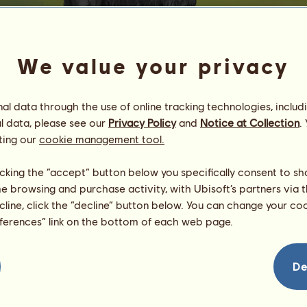
We value your privacy
l data through the use of online tracking technologies, includ
l data, please see our
Privacy Policy
and
Notice at Collection
.
U/G 308.00
ting our
cookie management tool.
Energie
94
%
08:00
Gesundheit
100
%
licking the “accept” button below you specifically consent to s
Moral
94
%
me browsing and purchase activity, with Ubisoft’s partners via t
ecline, click the “decline” button below. You can change your c
Fähigkeiten
Insgesamt:
0.00
eferences” link on the bottom of each web page.
Ausdauer
0.00
Tempo
0.00
Dressur
0.00
De
Galopp
0.00
Trab
0.00
Springen
0.00