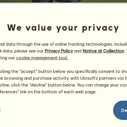
We value your privacy
l data through the use of online tracking technologies, includ
l data, please see our
Privacy Policy
and
Notice at Collection
.
Caoimhe
ting our
cookie management tool.
Energie
94
%
08:00
Gesundheit
100
%
licking the “accept” button below you specifically consent to s
Moral
100
%
me browsing and purchase activity, with Ubisoft’s partners via t
ecline, click the “decline” button below. You can change your c
Fähigkeiten
Insgesamt:
0.00
eferences” link on the bottom of each web page.
Ausdauer
0.00
Tempo
0.00
Dressur
0.00
De
Galopp
0.00
Trab
0.00
Springen
0.00