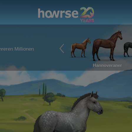
reren Millionen
Hannoveraner