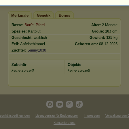
Merkmale
Genetik
Bonus
Rasse:
Ban'ei Pferd
Alter:
2 Monate
Spezies:
Kaltblut
Größe:
103
cm
Geschlecht:
weiblich
Gewicht:
125
kg
Fell:
Apfelschimmel
Geboren am:
08.12.2025
Züchter:
Sunny1030
Zubehör
Objekte
keine zurzeit!
keine zurzeit!
eschäftsbedingungen
Lizenzvertrag für Endbenutzer
Impressum
Verwaltung von 
Kontaktiere uns