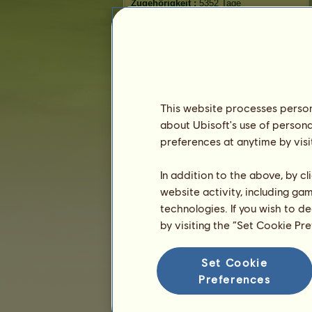
Zugehörigkeit :
5352 Tage
Allgemeine Rangliste :
8401.
Bestand :
213.594.445
Verlauf der Besitzer
Rangliste
This website processes persona
Die Gesamtrangliste
about Ubisoft's use of persona
Die Platzierung für die Rasse
preferences at anytime by visi
Die höchsten Auszeichnungen
In addition to the above, by c
website activity, including ga
technologies. If you wish to d
by visiting the “Set Cookie Pr
Set Cookie
Preferences