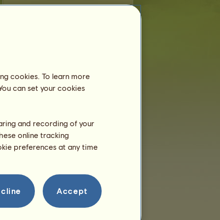
Caoimhe
ist jünger als 6 Monate und lebt
noch bei seiner Mutter. Du musst es
daher nicht in einem Reitzentrum
anmelden.
Training
ing cookies. To learn more
Caoimhe kann ab einem Alter
von 2 Jahre trainieren.
 You can set your cookies
Sie ist im Augenblick erst 2
Monate alt!
haring and recording of your
Fortpflanzung
hese online tracking
ookie preferences at any time
cline
Accept