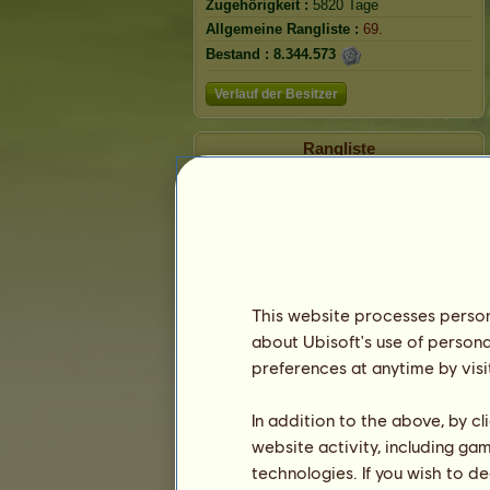
Zugehörigkeit :
5820 Tage
Allgemeine Rangliste :
69.
Bestand :
8.344.573
Verlauf der Besitzer
Rangliste
Die Gesamtrangliste
Die Platzierung für die Rasse
Die höchsten Auszeichnungen
This website processes persona
about Ubisoft's use of persona
preferences at anytime by visi
In addition to the above, by c
website activity, including ga
technologies. If you wish to d