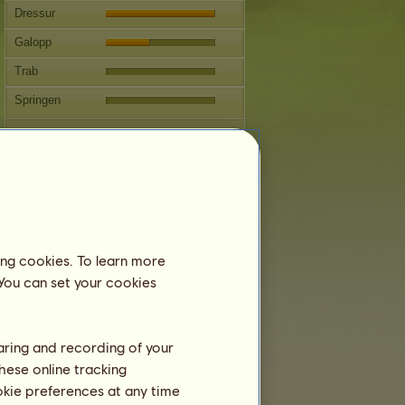
Dressur
Galopp
Trab
Springen
Wettbewerbe
Dieses Pferd ist auf die klassische
Reitkunst spezialisiert.
Fortpflanzung
Informationen
ing cookies. To learn more
PAPA ist ein Team-Pferd und kann sich
dementsprechend nicht fortpflanzen.
 You can set your cookies
Decksprünge:
29
Stammbaum
haring and recording of your
Nachkommen
hese online tracking
ookie preferences at any time