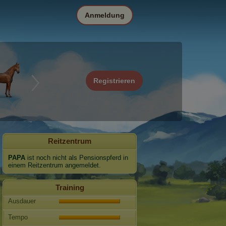
Anmeldung
Registrieren
Reitzentrum
PAPA
ist noch nicht als Pensionspferd in
einem Reitzentrum angemeldet.
Training
Ausdauer
Tempo