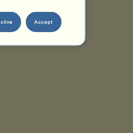
cline
Accept