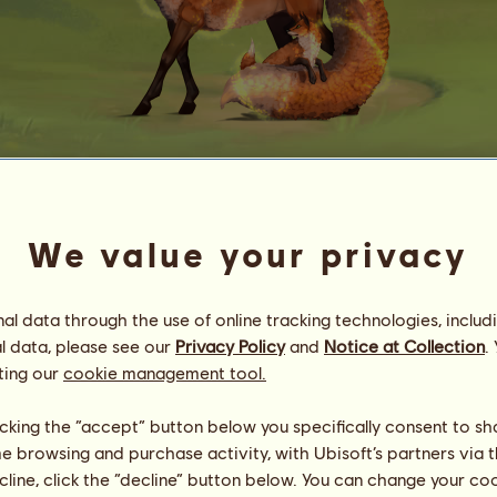
P
A
P
A
ʙᴀʙʏ ᴊᴜꜱᴛ ꜱᴀʏ ʏᴇꜱ
We value your privacy
Energie
30
%
10:00
Gesundheit
98
%
l data through the use of online tracking technologies, includ
Moral
100
%
l data, please see our
Privacy Policy
and
Notice at Collection
.
ting our
cookie management tool.
Fähigkeiten
Insgesamt:
32097.55
Ausdauer
7598.19
licking the “accept” button below you specifically consent to s
Tempo
9359.46
Dressur
6733.38
me browsing and purchase activity, with Ubisoft’s partners via t
Galopp
4623.49
ecline, click the “decline” button below. You can change your c