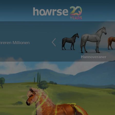
reren Millionen
Hannoveraner