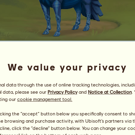
Lactarius
We value your privacy
Energie
94
%
08:30
Gesundheit
100
%
Moral
94
%
l data through the use of online tracking technologies, includ
l data, please see our
Privacy Policy
and
Notice at Collection
.
Fähigkeiten
Insgesamt:
4.50
ting our
cookie management tool.
Ausdauer
0.75
Tempo
0.75
licking the “accept” button below you specifically consent to s
Dressur
0.75
me browsing and purchase activity, with Ubisoft’s partners via t
Galopp
0.75
ecline, click the “decline” button below. You can change your c
Trab
0.75