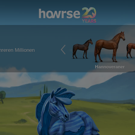
reren Millionen
Hannoveraner