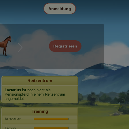
Anmeldung
Registrieren
Reitzentrum
Lactarius
ist noch nicht als
Pensionspferd in einem Reitzentrum
angemeldet.
Training
Ausdauer
Tempo