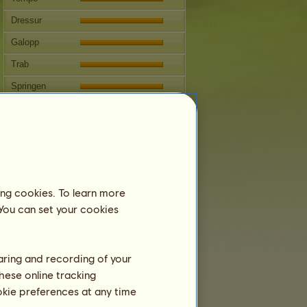
Dressur
Galopp
Trab
Springen
Wettbewerbe
Dieses Pferd ist auf die klassische
Reitkunst spezialisiert.
Fortpflanzung
ing cookies. To learn more
Informationen
 You can set your cookies
Lactarius
kann sich nicht fortpflanzen.
Stammbaum
haring and recording of your
hese online tracking
ookie preferences at any time