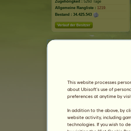
Zugehörigkeit :
5260 Tage
Allgemeine Rangliste :
1219.
Bestand :
34.425.543
Verlauf der Besitzer
This website processes persona
about Ubisoft's use of persona
preferences at anytime by visi
In addition to the above, by c
website activity, including ga
technologies. If you wish to d