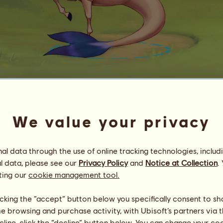
E
s
c
a
r
a
☆Hörnchen☆
We value your privacy
Energie
69
%
10:00
Gesundheit
100
%
Moral
100
%
l data through the use of online tracking technologies, includ
l data, please see our
Privacy Policy
and
Notice at Collection
.
Fähigkeiten
Insgesamt:
8027.03
ting our
cookie management tool.
Ausdauer
3137.54
Tempo
1122.27
licking the “accept” button below you specifically consent to s
Dressur
1824.96
me browsing and purchase activity, with Ubisoft’s partners via t
Galopp
731.03
ecline, click the “decline” button below. You can change your c
Trab
419.92