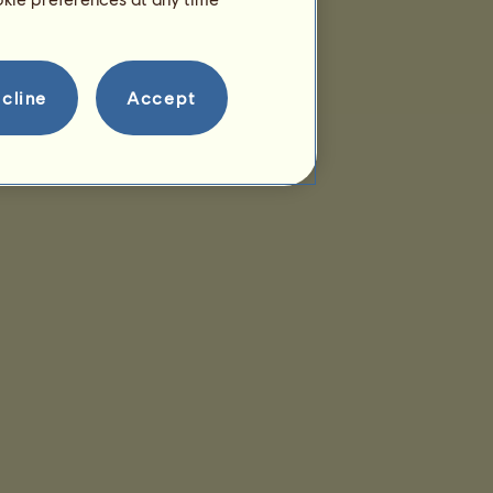
cline
Accept