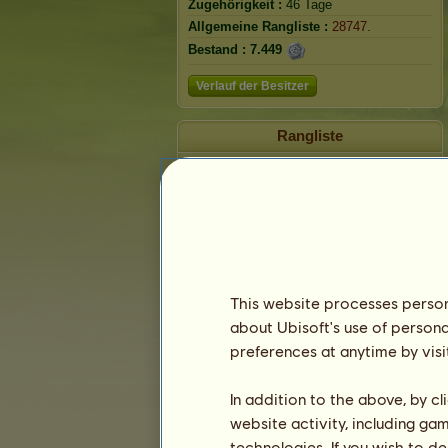
Zugehörigkeit :
46 Tage
Allgemeine Rangliste :
28747.
Bestand :
7.449
Verlauf der Besitzer
Rangliste
Die Gesamtrangliste
Die Platzierung für die Rasse
Die höchsten Auszeichnungen
This website processes persona
about Ubisoft's use of persona
preferences at anytime by visi
In addition to the above, by c
website activity, including ga
technologies. If you wish to d