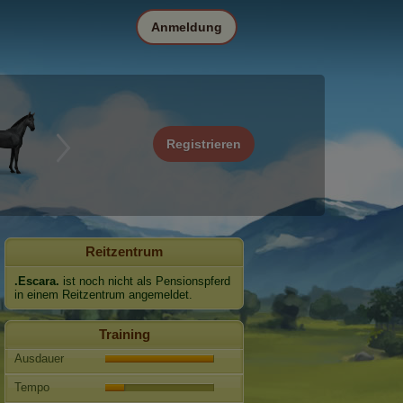
Anmeldung
Registrieren
Reitzentrum
.Escara.
ist noch nicht als Pensionspferd
in einem Reitzentrum angemeldet.
Training
Ausdauer
Tempo