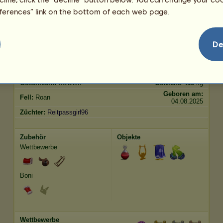
Springen
791.32
eferences” link on the bottom of each web page.
Merkmale
Genetik
Bonus
?
De
Rasse:
Araber
Alter:
5 Jahre 8 Monate
Spezies:
Geflügeltes Einhorn-
Größe:
158
cm
Reitpferd
Geschlecht:
weiblich
Gewicht:
416
kg
Geboren am:
Fell:
Roan
04.08.2025
Züchter:
Reitpassgirl96
Zubehör
Objekte
Wettbewerbe
Boni
Wettbewerbe