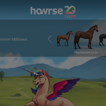
reren Millionen
Hannoveraner