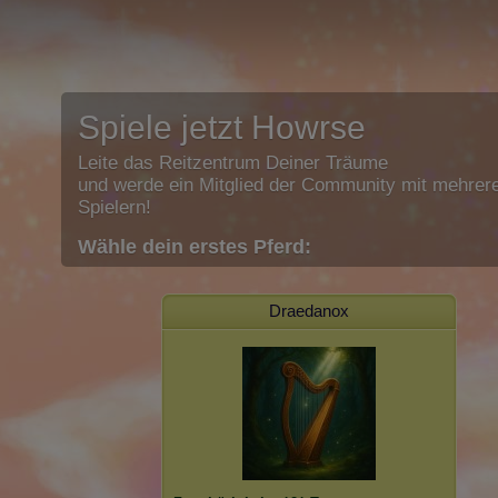
Spiele jetzt Howrse
Leite das Reitzentrum Deiner Träume
und werde ein Mitglied der Community mit mehrere
Spielern!
Wähle dein erstes Pferd:
Draedanox