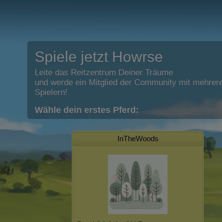
Spiele jetzt Howrse
Leite das Reitzentrum Deiner Träume
und werde ein Mitglied der Community mit mehrere
Spielern!
Wähle dein erstes Pferd:
InTheWoods