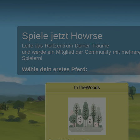
Spiele jetzt Howrse
Leite das Reitzentrum Deiner Träume
und werde ein Mitglied der Community mit mehrere
Spielern!
Wähle dein erstes Pferd:
InTheWoods