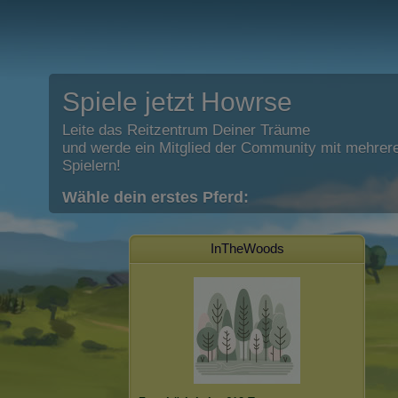
Spiele jetzt Howrse
Leite das Reitzentrum Deiner Träume
und werde ein Mitglied der Community mit mehrere
Spielern!
Wähle dein erstes Pferd:
InTheWoods