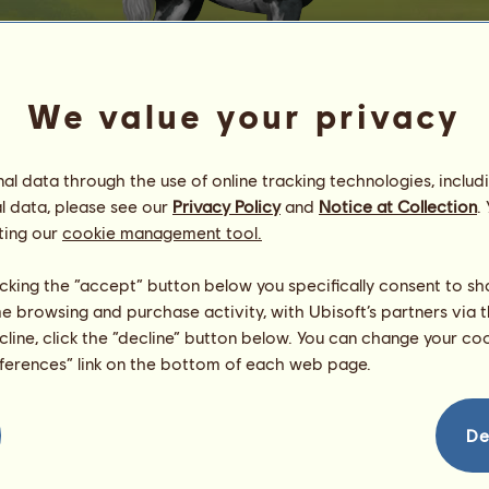
We value your privacy
l data through the use of online tracking technologies, includ
l data, please see our
Privacy Policy
and
Notice at Collection
.
wusele
ting our
cookie management tool.
Neles Ponyhof
Energie
100
%
licking the “accept” button below you specifically consent to s
09:45
Gesundheit
100
%
me browsing and purchase activity, with Ubisoft’s partners via t
Moral
100
%
ecline, click the “decline” button below. You can change your c
eferences” link on the bottom of each web page.
Fähigkeiten
Insgesamt:
0.00
Ausdauer
0.00
Tempo
0.00
De
Dressur
0.00
Galopp
0.00
Trab
0.00