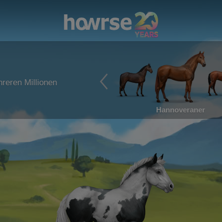
reren Millionen
Hannoveraner