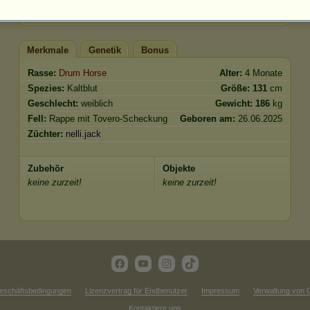
Springen
0.00
Merkmale
Genetik
Bonus
Rasse:
Drum Horse
Alter:
4 Monate
Spezies:
Kaltblut
Größe:
131
cm
Geschlecht:
weiblich
Gewicht:
186
kg
Fell:
Rappe mit Tovero-Scheckung
Geboren am:
26.06.2025
Züchter:
nelli.jack
Zubehör
Objekte
keine zurzeit!
keine zurzeit!
eschäftsbedingungen
Lizenzvertrag für Endbenutzer
Impressum
Verwaltung von 
Kontaktiere uns