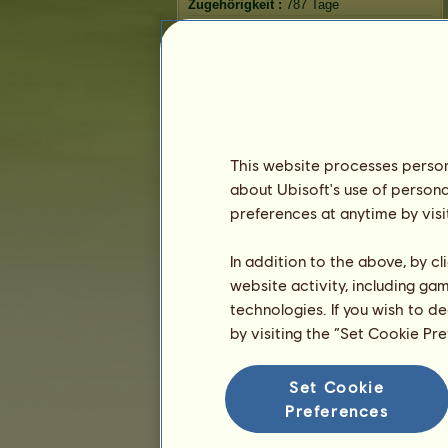
Zugehörigkeit :
787 Tage
Allgemeine Rangliste :
10350.
Bestand :
7.190.783
Verlauf der Besitzer
Rangliste
This website processes persona
Die Gesamtrangliste
about Ubisoft's use of persona
Die Platzierung für die Rasse
preferences at anytime by visi
Die höchsten Auszeichnungen
In addition to the above, by c
website activity, including ga
technologies. If you wish to d
by visiting the “Set Cookie Pr
Set Cookie
Preferences