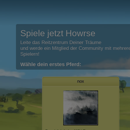
Spiele jetzt Howrse
Leite das Reitzentrum Deiner Träume
und werde ein Mitglied der Community mit mehrere
Spielern!
Wähle dein erstes Pferd:
nox