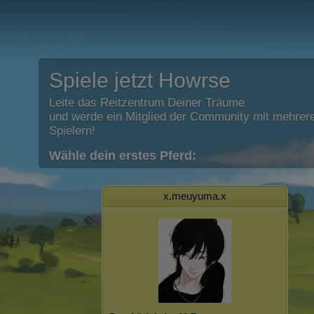
Spiele jetzt Howrse
Leite das Reitzentrum Deiner Träume
und werde ein Mitglied der Community mit mehrere
Spielern!
Wähle dein erstes Pferd:
x.meuyuma.x