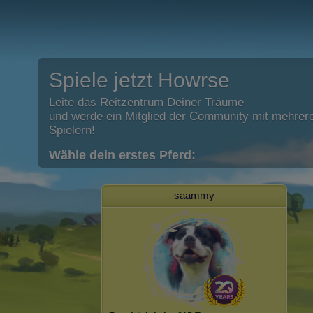
Spiele jetzt Howrse
Leite das Reitzentrum Deiner Träume
und werde ein Mitglied der Community mit mehrere
Spielern!
Wähle dein erstes Pferd:
saammy