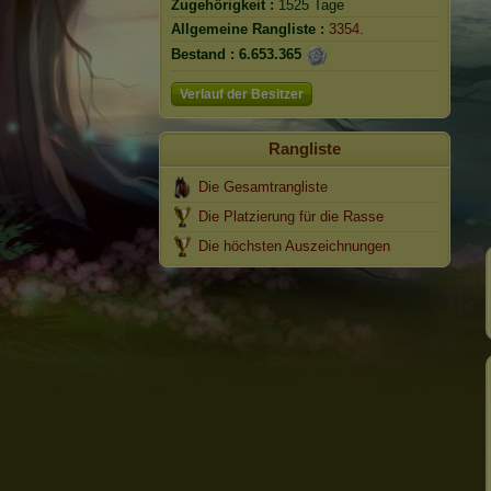
Zugehörigkeit :
1525 Tage
Allgemeine Rangliste :
3354.
Bestand :
6.653.365
Verlauf der Besitzer
Rangliste
Die Gesamtrangliste
Die Platzierung für die Rasse
Die höchsten Auszeichnungen