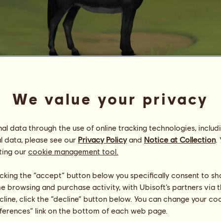
We value your privacy
Hausesel
Das kalte Wesen
Energie
82
%
l data through the use of online tracking technologies, includ
10:00
Gesundheit
100
%
l data, please see our
Privacy Policy
and
Notice at Collection
.
Moral
98
%
ting our
cookie management tool.
Fähigkeiten
Insgesamt:
14.22
licking the “accept” button below you specifically consent to s
Ausdauer
7.11
me browsing and purchase activity, with Ubisoft’s partners via t
Tempo
0.00
ecline, click the “decline” button below. You can change your c
Dressur
0.00
Galopp
0.00
eferences” link on the bottom of each web page.
Trab
0.00