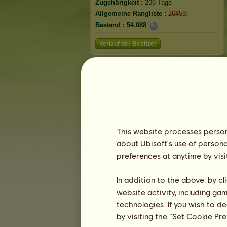
Zugehörigkeit :
206 Tage
Allgemeine Rangliste :
26459.
Bestand :
54.088
Verlauf der Besitzer
Rangliste
Die Gesamtrangliste
Die Platzierung für die Rasse
Die höchsten Auszeichnungen
This website processes persona
about Ubisoft's use of persona
preferences at anytime by visi
In addition to the above, by c
website activity, including ga
technologies. If you wish to d
by visiting the “Set Cookie Pr