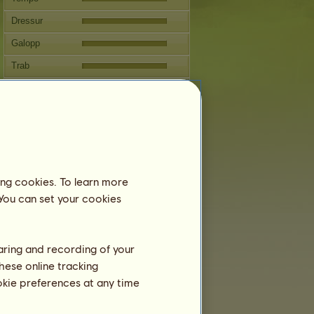
Dressur
Galopp
Trab
Springen
Fortpflanzung
Informationen
Hausesel ist ein Team-Pferd und kann
sich dementsprechend nicht fortpflanzen.
ing cookies. To learn more
Decksprünge:
4 / 4
 You can set your cookies
Stammbaum
Nachkommen
haring and recording of your
hese online tracking
ookie preferences at any time