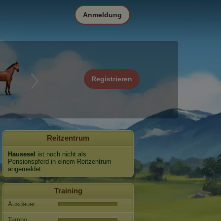
Anmeldung
Registrieren
Reitzentrum
Hausesel
ist noch nicht als
Pensionspferd in einem Reitzentrum
angemeldet.
Training
Ausdauer
Tempo