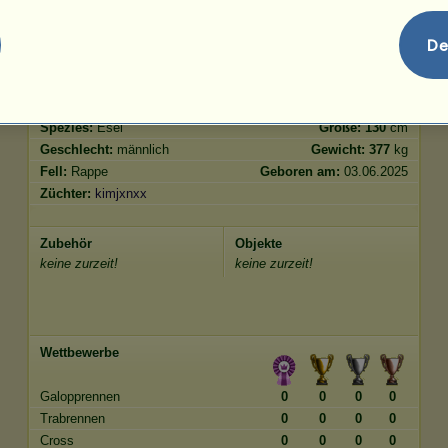
Springen
7.11
De
Merkmale
Genetik
Bonus
Rasse:
Hausesel
Alter:
7 Jahre 6 Monate
Spezies:
Esel
Größe:
130
cm
Geschlecht:
männlich
Gewicht:
377
kg
Fell:
Rappe
Geboren am:
03.06.2025
Züchter:
kimjxnxx
Zubehör
Objekte
keine zurzeit!
keine zurzeit!
Wettbewerbe
Galopprennen
0
0
0
0
Trabrennen
0
0
0
0
Cross
0
0
0
0