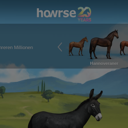
reren Millionen
Hannoveraner