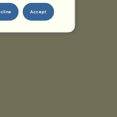
cline
Accept