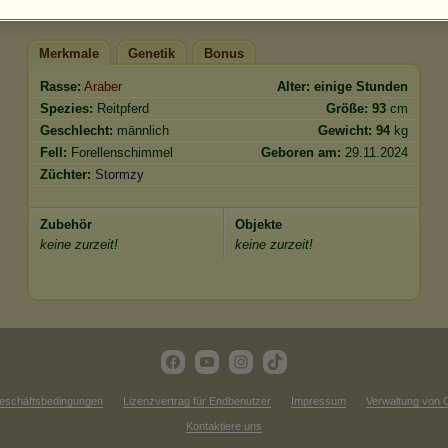
Merkmale
Genetik
Bonus
Rasse:
Araber
Alter:
einige Stunden
Spezies:
Reitpferd
Größe:
93
cm
Geschlecht:
männlich
Gewicht:
94
kg
Fell:
Forellenschimmel
Geboren am:
29.11.2024
Züchter:
Stormzy
Zubehör
Objekte
keine zurzeit!
keine zurzeit!
eschäftsbedingungen
Lizenzvertrag für Endbenutzer
Impressum
Verwaltung von 
Kontaktiere uns