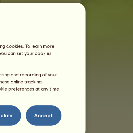
Araber
ist weniger als 6 Monate alt und
lebt noch bei seiner Mutter. Du musst das
Fohlen noch nicht in einem Reitzentrum
anmelden.
Training
ing cookies. To learn more
Araber kann ab einem Alter
von 2 Jahre trainieren.
 You can set your cookies
Er ist im Augenblick erst ein
paar Stunden alt!
haring and recording of your
Fortpflanzung
hese online tracking
ookie preferences at any time
cline
Accept