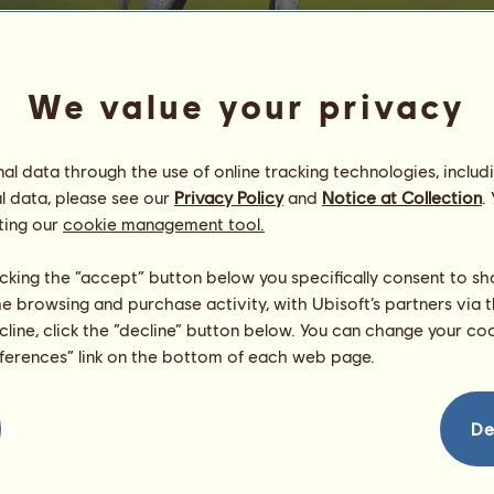
We value your privacy
l data through the use of online tracking technologies, includ
l data, please see our
Privacy Policy
and
Notice at Collection
.
Araber
ting our
cookie management tool.
Energie
80
%
08:00
Gesundheit
100
%
licking the “accept” button below you specifically consent to s
Moral
94
%
me browsing and purchase activity, with Ubisoft’s partners via t
ecline, click the “decline” button below. You can change your c
Fähigkeiten
Insgesamt:
0.00
eferences” link on the bottom of each web page.
Ausdauer
0.00
Tempo
0.00
Dressur
0.00
De
Galopp
0.00
Trab
0.00
Springen
0.00