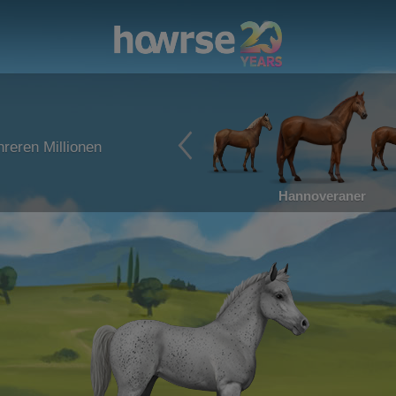
reren Millionen
Hannoveraner