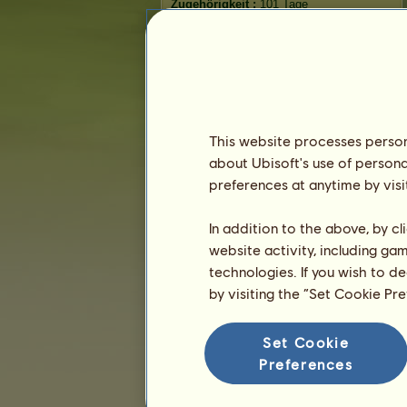
Zugehörigkeit :
101 Tage
Allgemeine Rangliste :
13365.
Bestand :
11.781
Verlauf der Besitzer
Rangliste
This website processes persona
Die Gesamtrangliste
about Ubisoft's use of persona
Die Platzierung für die Rasse
preferences at anytime by visi
Die höchsten Auszeichnungen
In addition to the above, by c
website activity, including ga
technologies. If you wish to d
by visiting the “Set Cookie Pr
Set Cookie
Preferences