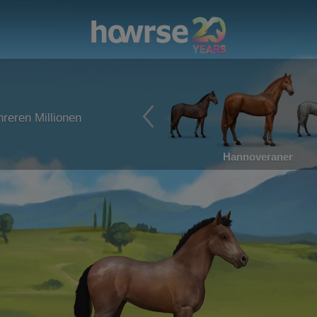
reren Millionen
Hannoveraner