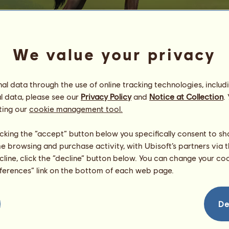
We value your privacy
l data through the use of online tracking technologies, includ
l data, please see our
Privacy Policy
and
Notice at Collection
.
Zarya 25.4
ting our
cookie management tool.
~~immergrün~~
Energie
100
%
licking the “accept” button below you specifically consent to s
08:00
Gesundheit
100
%
me browsing and purchase activity, with Ubisoft’s partners via t
Moral
94
%
ecline, click the “decline” button below. You can change your c
eferences” link on the bottom of each web page.
Fähigkeiten
Insgesamt:
5165.77
Ausdauer
1291.31
Tempo
981.96
De
Dressur
1181.39
Galopp
575.37
Trab
649.68