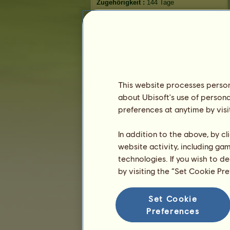
Zugehörigkeit :
144 Tage
Allgemeine Rangliste :
8539.
Bestand :
535.967
Verlauf der Besitzer
Rangliste
This website processes persona
Die Gesamtrangliste
about Ubisoft's use of persona
Die Platzierung für die Rasse
preferences at anytime by visi
Die höchsten Auszeichnungen
In addition to the above, by c
website activity, including ga
technologies. If you wish to d
by visiting the “Set Cookie Pr
Set Cookie
Preferences