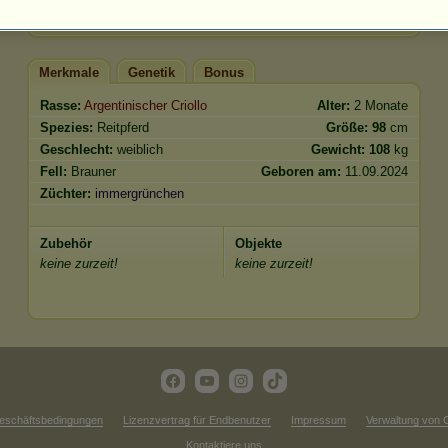
Springen
486.06
Merkmale
Genetik
Bonus
Rasse:
Argentinischer Criollo
Alter:
2 Monate
Spezies:
Reitpferd
Größe:
98
cm
Geschlecht:
weiblich
Gewicht:
108
kg
Fell:
Brauner
Geboren am:
11.09.2024
Züchter:
immergrünchen
Zubehör
Objekte
keine zurzeit!
keine zurzeit!
eschäftsbedingungen
Lizenzvertrag für Endbenutzer
Impressum
Verwaltung von 
Kontaktiere uns