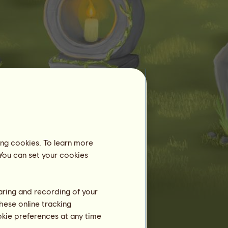
Reitzentrum
Piccolo
ist noch nicht als Pensionspferd
in einem Reitzentrum angemeldet.
Training
ing cookies. To learn more
Ausdauer
 You can set your cookies
Tempo
Dressur
haring and recording of your
Galopp
hese online tracking
ookie preferences at any time
Trab