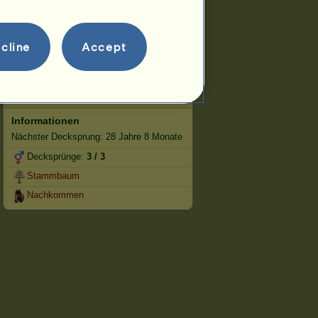
Springen
Wettbewerbe
cline
Accept
Diese Stute ist auf die klassische
Reitkunst spezialisiert.
Fortpflanzung
Informationen
Nächster Decksprung: 28 Jahre 8 Monate
Decksprünge:
3 / 3
Stammbaum
Nachkommen