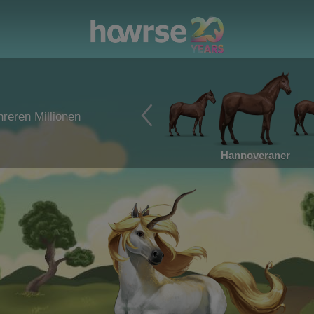
reren Millionen
Hannoveraner