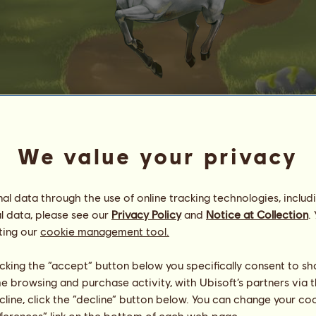
Piccolo
We value your privacy
Energie
83
%
09:45
Gesundheit
55
%
Moral
100
%
l data through the use of online tracking technologies, includ
l data, please see our
Privacy Policy
and
Notice at Collection
.
Fähigkeiten
Insgesamt:
385.27
ting our
cookie management tool.
Ausdauer
92.85
Tempo
92.59
licking the “accept” button below you specifically consent to s
Dressur
49.97
me browsing and purchase activity, with Ubisoft’s partners via t
Galopp
49.97
ecline, click the “decline” button below. You can change your c
Trab
49.92
eferences” link on the bottom of each web page.