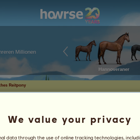
reren Millionen
Hannoveraner
ches Reitpony
ny
We value your privacy
ony
o
5
%
l data through the use of online tracking technologies, includ