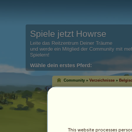
Spiele jetzt Howrse
Leite das Reitzentrum Deiner Träume
und werde ein Mitglied der Community mit meh
Spielern!
Wähle dein erstes Pferd:
Community »
Verzeichnisse
»
Belgis
Belgisches Reitpo
Art:
Pony
Größe: Von
130
cm bis
148
cm
Erlaubte Felle für Belgisches Reitp
Dunkelbrauner
Palomin
15
%
This website processes persona