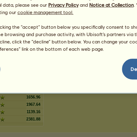
er
5
%
l data, please see our
Privacy Policy
and
Notice at Collection
.
ry Roan
4
%
ting our
cookie management tool.
3
%
u
3
%
licking the “accept” button below you specifically consent to s
2
%
me browsing and purchase activity, with Ubisoft’s partners via t
schimmel
2
%
ecline, click the “decline” button below. You can change your c
hs mit heller
eferences” link on the bottom of each web page.
2
%
De
ny
1864.08
1346.28
1656.96
1967.64
1139.16
2381.88