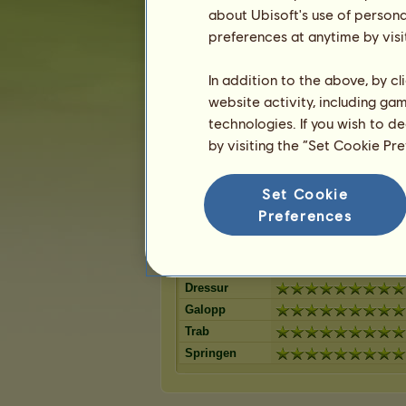
Brauner
Rotbraun
12
%
about Ubisoft's use of persona
Fuchs
Strawber
11
%
preferences at anytime by visi
Rappe
Hellgrau
7
%
Dunkelfuchs
Mausgra
6
%
In addition to the above, by c
Fuchs mit heller
Cremello
6
%
Mähne
website activity, including ga
Falbe
Forellen
6
%
technologies. If you wish to d
Dunkelfuc
Apfelschimmel
by visiting the “Set Cookie Pr
6
%
Mähne
Roan
5
%
Set Cookie
Preferences
Wettbewerbe für Belgisches Reitpo
Ausdauer
Tempo
Dressur
Galopp
Trab
Springen