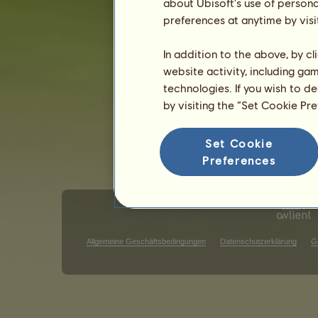
Dunkelbrauner
about Ubisoft's use of persona
Fuchs
35
%
preferences at anytime by visi
Wettbewerbe für Misaki
In addition to the above, by c
Ausdauer
website activity, including ga
Tempo
technologies. If you wish to d
Dressur
by visiting the “Set Cookie Pr
Galopp
Trab
Set Cookie
Springen
Preferences
Allgemeine Geschäftsbedingungen
Datenschutzerklärung
G