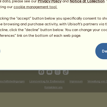
l data, please see our
Privacy Policy
and
Notice at Collection
.
5
%
ting our
cookie management tool.
licking the “accept” button below you specifically consent to s
2070.8
me browsing and purchase activity, with Ubisoft’s partners via t
1863.72
ecline, click the “decline” button below. You can change your c
1035.4
eferences” link on the bottom of each web page.
2381.42
1553.1
1449.56
De
eschäftsbedingungen
Lizenzvertrag für Endbenutzer
Impressum
Verwaltung von 
Kontaktiere uns