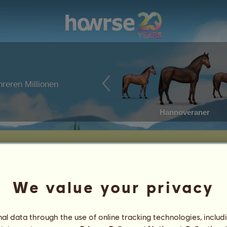
reren Millionen
Hannoveraner
We value your privacy
l data through the use of online tracking technologies, includ
20
%