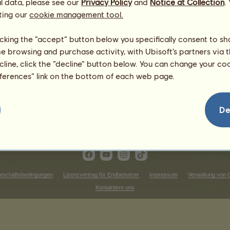
l data, please see our
Privacy Policy
and
Notice at Collection
.
1
%
ting our
cookie management tool.
licking the “accept” button below you specifically consent to s
2381.88
me browsing and purchase activity, with Ubisoft’s partners via t
1449.84
ecline, click the “decline” button below. You can change your c
1035.6
eferences” link on the bottom of each web page.
1864.08
2071.2
1553.4
De
eschäftsbedingungen
Lizenzvertrag für Endbenutzer
Impressum
Verwaltung von 
Kontaktiere uns