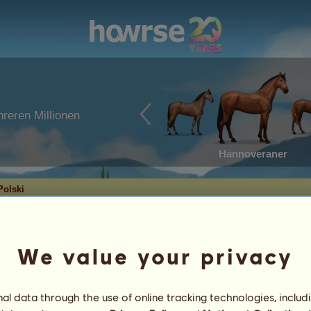
reren Millionen
Hannoveraner
Polski
We value your privacy
l data through the use of online tracking technologies, includ
4
%