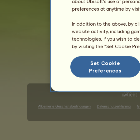
Hellgrau
about Ubisoft's use of persona
Rappe
15
%
preferences at anytime by visi
Wettbewerbe für Konik Polski
In addition to the above, by c
Ausdauer
website activity, including ga
Tempo
technologies. If you wish to d
Dressur
by visiting the “Set Cookie Pr
Galopp
Trab
Set Cookie
Springen
Preferences
Allgemeine Geschäftsbedingungen
Datenschutzerklärung
G