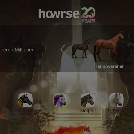
reren Millionen
Hannoveraner
Verschiedenes
Balios
Sleipnir
Greyfell