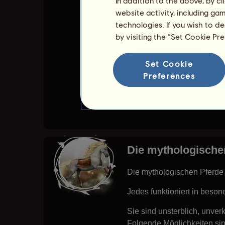
In addition to the above, by c
Juli und Oktober an.
website activity, including ga
technologies. If you wish to d
Des Weiteren nehmen seine
by visiting the “Set Cookie Pr
Balios kann verkauft werde
Set Cookie
Du kannst seine Fähigkeit
Preferences
Alle Besitzer von Balios a
Die mythologische
Die mythologischen Pferde s
Jedes funktioniert in beso
Sie sind unsterblich, unver
Folgende Möglichkeiten sin