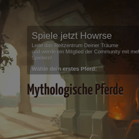
Spiele jetzt Howrse
Leite das Reitzentrum Deiner Träume
und werde ein Mitglied der Community mit meh
Spielern!
Wähle dein erstes Pferd:
Mythologische Pferde