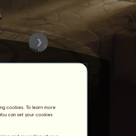
ing cookies. To learn more
aket an, wenn dieser sich
 You can set your cookies
nur am 19. Januar, April,