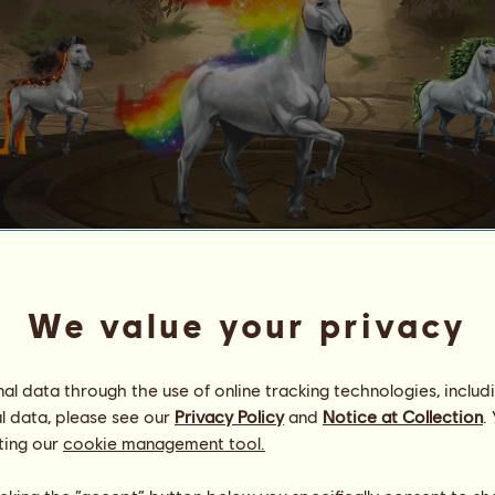
BALIOS
We value your privacy
logischen Pferden
.
oßzügiges göttliches Pferd.
l data through the use of online tracking technologies, includ
 Monats aktualisiert wird, bietet es seinem Besitzer ein Nyx-P
l data, please see our
Privacy Policy
and
Notice at Collection
.
ting our
cookie management tool.
sein Züchter sein, bietet es das Paket unter derselben Bedingung 