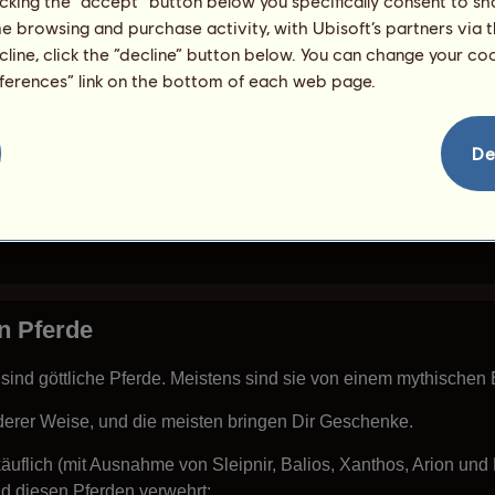
licking the “accept” button below you specifically consent to s
me browsing and purchase activity, with Ubisoft’s partners via t
ecline, click the “decline” button below. You can change your c
 Fähigkeiten jeden Tag ein wenig zu.
eferences” link on the bottom of each web page.
n.
De
en
mit Hilfe von Pässen
verbessern.
nzeigen
n Pferde
ind göttliche Pferde. Meistens sind sie von einem mythischen E
nderer Weise, und die meisten bringen Dir Geschenke.
käuflich (mit Ausnahme von Sleipnir, Balios, Xanthos, Arion und 
d diesen Pferden verwehrt: