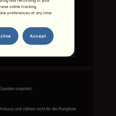
haring and recording of your
hese online tracking
ookie preferences at any time
cline
Accept
quiden inspiriert.
Krösus) und zählen nicht für die Rangliste.