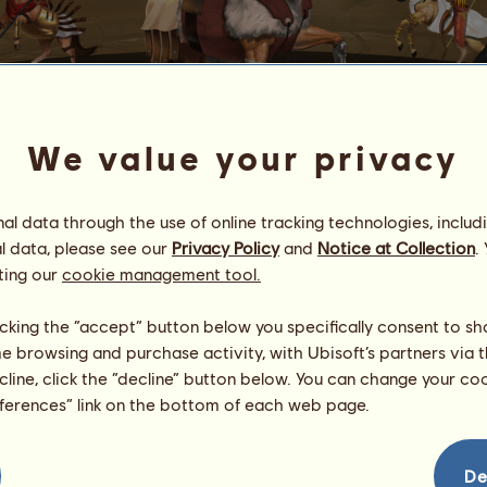
We value your privacy
ODYSSEUS
l data through the use of online tracking technologies, includ
l data, please see our
Privacy Policy
and
Notice at Collection
.
iechischen Heldenpferden
.
ting our
cookie management tool.
ft werden.
licking the “accept” button below you specifically consent to s
en
mit Hilfe von Pässen
verbessern.
me browsing and purchase activity, with Ubisoft’s partners via t
s anzeigen
ecline, click the “decline” button below. You can change your c
eferences” link on the bottom of each web page.
De