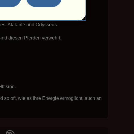
riechischen Mythologie dar. Fülle Deine
les, Atalante und Odysseus.
sind diesen Pferden verwehrt:
lt sind.
 so oft, wie es ihre Energie ermöglicht, auch an