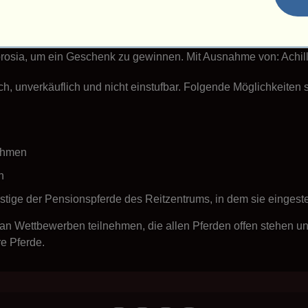
echischen Heldenpferde
de sind göttliche Pferde. Jedes Pferd stellt einen Helden der g
brosia, um ein Geschenk zu gewinnen. Mit Ausnahme von: Achil
ch, unverkäuflich und nicht einstufbar. Folgende Möglichkeiten 
ehmen
n
estige der Pensionspferde des Reitzentrums, in dem sie eingestel
an Wettbewerben teilnehmen, die allen Pferden offen stehen und
e Pferde.