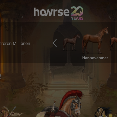
reren Millionen
Hannoveraner
e