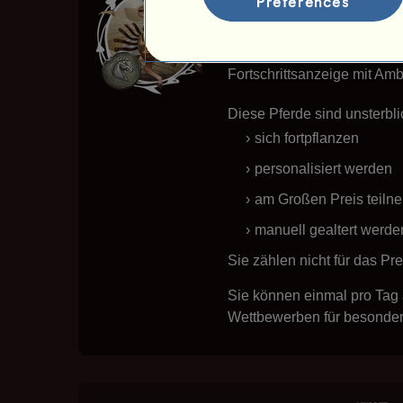
Preferences
Die göttlichen gri
Die griechischen Heldenpfer
Fortschrittsanzeige mit Am
Diese Pferde sind unsterbli
sich fortpflanzen
personalisiert werden
am Großen Preis teiln
manuell gealtert werde
Sie zählen nicht für das Pr
Sie können einmal pro Tag 
Wettbewerben für besonder