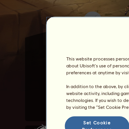
This website processes persona
about Ubisoft's use of persona
Odysseus gehört zu den
gr
preferences at anytime by visi
Odysseus kann nicht verkau
In addition to the above, by c
Du kannst seine Fähigkeit
website activity, including ga
Alle Besitzer von Odysseu
technologies. If you wish to d
by visiting the “Set Cookie Pr
Set Cookie