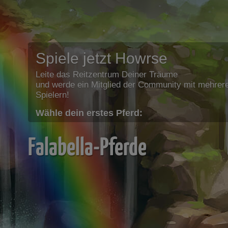
Spiele jetzt Howrse
Leite das Reitzentrum Deiner Träume
und werde ein Mitglied der Community mit mehrere
Spielern!
Wähle dein erstes Pferd:
Falabella-Pferde