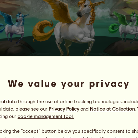
PETIT
We value your privacy
la-Pferden
Chance von 1%, einen Bonus zu aktivieren, wenn Du eines Deine
l data through the use of online tracking technologies, includ
l data, please see our
Privacy Policy
and
Notice at Collection
.
ting our
cookie management tool.
ert werden, wenn Du mehrere Falabellas besitzt.
g im Leben des Pferdes und kann nicht kombiniert werden.
licking the “accept” button below you specifically consent to s
mal mit einem Falacorn fortpflanzen, um ein Bellacorn zur Welt 