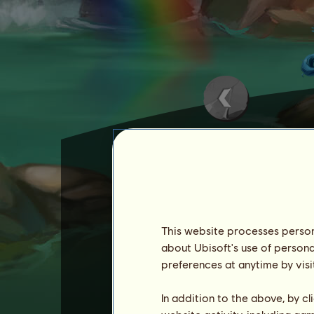
Petit gehört zu den
Falabel
Ein Falabella bietet eine 
This website processes persona
Wettbewerb anmeldest.
about Ubisoft's use of persona
preferences at anytime by visi
Diese Chance kann kombini
Der Bonus wirkt 4 Tage lan
In addition to the above, by c
Ein Falabella kann sich ein