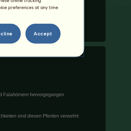
hese online tracking
ookie preferences at any time
cline
Accept
und Falahörnern hervorgegangen
ichkeiten sind diesen Pferden verwehrt: