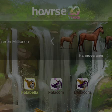
reren Millionen
Hannoveraner
Falabella
Falacorn
Bellacorn