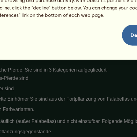
me browsing and purchase activity, with Ubisoft’s partners via t
ecline, click the “decline” button below. You can change your c
eferences” link on the bottom of each web page.
eigen
De
che Pferde. Sie sind in 3 Kategorien aufgegliedert:
s-Pferde sind
er sind
elte Einhörner Sie sind aus der Fortpflanzung von Falabellas 
n Farbvarianten.
käuflich (außer Falabellas) und nicht einstufbar. Folgende Mögl
rtpflanzungsgegenstände