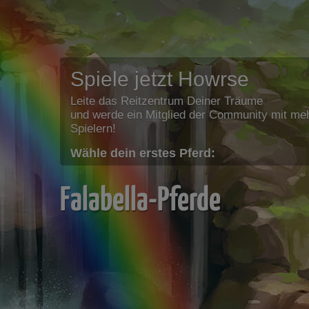
Spiele jetzt Howrse
Leite das Reitzentrum Deiner Träume
und werde ein Mitglied der Community mit meh
Spielern!
Wähle dein erstes Pferd:
Falabella-Pferde