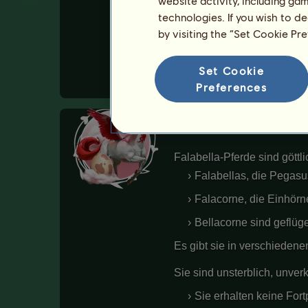
website activity, including ga
technologies. If you wish to d
Petit kann verkauft werden.
by visiting the “Set Cookie Pr
Alle Besitzer von Petit anz
Set Cookie
Preferences
Falabella-Pferde
Falabella-Pferde sind göttli
Falabellas, die Pegasu
Falacorne, die Einhörn
Bellacorne sind geflüg
Es gibt sie in verschiedene
Sie sind unsterblich, unver
Sie erhalten keine Fo