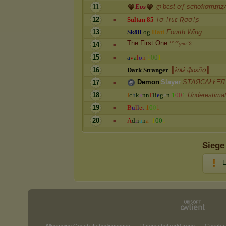
E
o
s
ღ ƅєsƭ ơƒ sƈɦơƙơɱɪɲȥ
11
=
12
S
u
l
t
a
n
8
5
†σ †ԋε Ʀσσ†ʂ
=
13
S
k
ö
l
l
o
g
H
a
t
i
Fourth Wing
=
The First One
ᶫᵒᵛᵉᵧₒᵤಌ
14
=
15
a
v
a
l
o
n
1
0
0
1
=
16
D
a
r
k
S
t
r
a
n
g
e
r
║ɨռȶɨ ֆʊɛñօ║
=
D
e
m
o
n
S
l
a
y
e
r
SТΛЯϾΛŁŁΞЯ
17
=
18
I
c
h
k
a
n
n
F
l
i
e
g
e
n
1
0
0
1
Underestima
=
19
B
u
l
l
e
t
1
0
0
1
=
20
A
d
r
i
ä
n
a
1
0
0
1
=
Siege
E