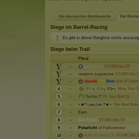
Die klassischen Wettbewerbe
Die Weste
Siege im Barrel-Racing
Es gibt in dieser Rangliste nichts anzuzei
Siege beim Trail
Pferd
u
n
b
i
n
d
m
e
SТΛЯϾΛŁŁΞЯ
=
тнєвαтѕ ѕυρєяѕтαя
SТΛЯϾΛŁŁΞ
=
Q
u
a
r
k
i
T
h
e
B
e
s
t
star of Orion
=
ꕥ
⊱
╮
ꕥ
⊱
╮
ꕥ
⊱
╮
Nσш Yσυ S
4
=
T
a
c
k
l
e
r
T
†σ †ԋε Ʀσσ†ʂ
5
=
6
•
.
★
*
ι
α
м
ƒ
ι
я
є
*
★
.
•
The Real Nok
=
7
Earn
=
8
G
l
o
r
f
i
n
d
e
l
SТΛЯϾΛŁŁΞЯ
=
9
P
o
l
a
r
l
i
c
h
t
of Fallonmour
=
B
A
I
L
E
Y
B
A
I
L
E
Y
SТΛЯϾΛŁŁ
10
=