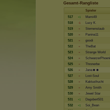
Gesamt-Rangliste
Spieler
517
Mami49
+1
518
Lucy K.
-1
519
Sternenstaub
=
520
Panina11
=
521
goodi
=
522
TheBat
=
523
Strange World
=
524
SchwarzerPhoen
=
525
Thronerbe
=
526
Jana☻☻
=
527
Lost-Soul
=
528
Kaktusfrucht
=
529
Amy Smith
=
530
Jewel Star
=
531
Dagobert501
+1
532
Soi_Bean
+1