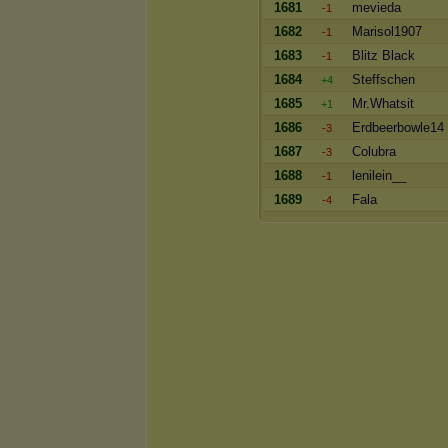
1681
mevieda
-1
1682
Marisol1907
-1
1683
Blitz Black
-1
1684
Steffschen
+4
1685
Mr.Whatsit
+1
1686
Erdbeerbowle14
-3
1687
Colubra
-3
1688
lenilein__
-1
1689
Fala
-4