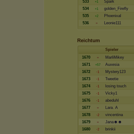
533
Spark
+1
534
golden_Firefly
+1
535
Phoenixal
+2
536
Leonie111
=
Reichtum
Spieler
1670
MarliMikey
=
1671
Auxesia
+57
1672
Mystery123
-1
1673
Tweetie
-1
1674
losing touch
-1
1675
Vicky1
-1
1676
abeduhl
-1
1677
Lara. A
=
1678
vincentina
-2
1679
Jana☻☻
=
1680
brinkii
-2