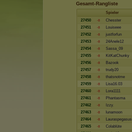
Gesamt-Rangliste
Spieler
27450
Chesster
-8
27451
Louiseee
-8
27452
justforfun
-8
27453
24Anele12
-8
27454
Sassa_09
-8
27455
KitKatChunky
-8
27456
Bazook
-8
27457
trudy20
-8
27458
thatsnotme
-8
27459
Lisa16.03
-8
27460
Lora1111
-8
27461
Phantasma
-8
27462
Izzy.
-8
27463
lunamoon
-8
27464
Lauraspegasuss
-8
27465
Colablüte
-8