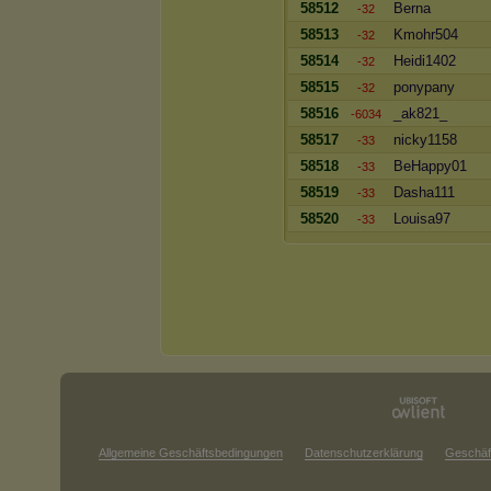
58512
Berna
-32
58513
Kmohr504
-32
58514
Heidi1402
-32
58515
ponypany
-32
58516
_ak821_
-6034
58517
nicky1158
-33
58518
BeHappy01
-33
58519
Dasha111
-33
58520
Louisa97
-33
Allgemeine Geschäftsbedingungen
Datenschutzerklärung
Geschäf