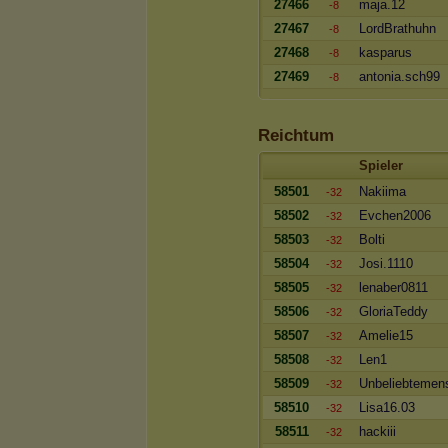
27466
maja.12
-8
27467
LordBrathuhn
-8
27468
kasparus
-8
27469
antonia.sch99
-8
Reichtum
Spieler
58501
Nakiima
-32
58502
Evchen2006
-32
58503
Bolti
-32
58504
Josi.1110
-32
58505
lenaber0811
-32
58506
GloriaTeddy
-32
58507
Amelie15
-32
58508
Len1
-32
58509
Unbeliebtemen
-32
58510
Lisa16.03
-32
58511
hackiii
-32