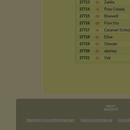
27713
Zahila
-11
27714
Pina Colada
-3
27715
Bluewolf
-20
27716
FoxxYou
-20
27717
Caramel Schnü
-8
27718
Ellue
-21
27719
Shinrah
-21
27720
alamea
-21
27721
Vidi
-21
Allgemeine Geschäftsbedingungen
Datenschutzerklärung
Geschäf