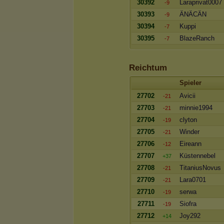
30392
Laraprivat0007
-9
30393
ÄNÄCÄN
-9
30394
Kuppi
-7
30395
BlazeRanch
-7
Reichtum
Spieler
27702
Avicii
-21
27703
minnie1994
-21
27704
clyton
-19
27705
Winder
-21
27706
Eireann
-12
27707
Küstennebel
+37
27708
TitaniusNovus
-21
27709
Lara0701
-21
27710
serwa
-19
27711
Siofra
-19
27712
Joy292
+14