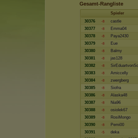
Gesamt-Rangliste
Spieler
30376
castle
-8
30377
Emma04
-8
30378
Paya2430
-8
30379
Eue
-8
30380
Balmy
-8
30381
jas128
-8
30382
SirEduartvonS
-8
30383
Amiccelly
-8
30384
zwergberg
-8
30385
Siofra
-8
30386
Alaska48
-8
30387
Nia96
-8
30388
osiolek67
-8
30389
RosiMongo
-8
30390
Pemi00
-8
30391
deka
-5