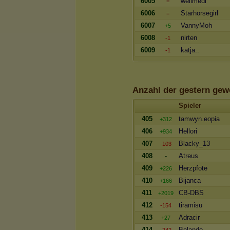
6005
wellmedi
=
6006
Starhorsegirl
=
6007
VannyMoh
+5
6008
nirten
-1
6009
katja..
-1
Anzahl der gestern ge
Spieler
405
tamwyn.eopia
+312
406
Hellori
+934
407
Blacky_13
-103
408
-
Atreus
409
Herzpfote
+226
410
Bijanca
+166
411
CB-DBS
+2019
412
tiramisu
-154
413
Adracir
+27
414
Belando