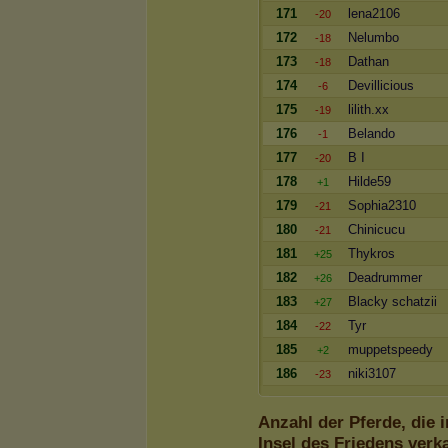
171
lena2106
-20
172
Nelumbo
-18
173
Dathan
-18
174
Devillicious
-6
175
lilith.xx
-19
176
Belando
-1
177
B I
-20
178
Hilde59
+1
179
Sophia2310
-21
180
Chinicucu
-21
181
Thykros
+25
182
Deadrummer
+26
183
Blacky schatzii
+27
184
Tyr
-22
185
muppetspeedy
+2
186
niki3107
-23
Anzahl der Pferde, die 
Insel des Friedens verk