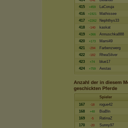
-242
415
LaCoruja
+459
416
Mathissee
+1921
417
Nephthys33
+2262
418
kaskat
-140
419
Annuschka888
+366
420
Mami49
+173
421
Farbenzwerg
-294
422
RheaSilver
-182
423
blue17
+74
424
Aestas
+759
Anzahl der in diesem M
geschickten Pferde
Spieler
167
rogue42
-18
168
BiaBln
+48
169
RatinaZ
-5
170
Sunny97
-20