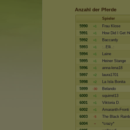
Anzahl der Pferde
Spieler
5990
Frau Klose
+1
5991
How Did I Get H
+1
5992
Baccardy
+1
5993
:..Elli..:
+1
5994
Laine
+1
5995
Heiner Stange
+1
5996
anna-lena18
+1
5997
laura1701
+2
5998
La Isla Bonita
+2
5999
Belando
-30
6000
squirrel13
+1
6001
Viktoria D.
+1
6002
Amaranth-Fronti
+1
6003
The Black Rain
-5
6004
*crazy*
=