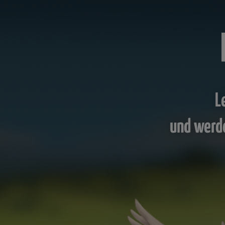
L
und werd