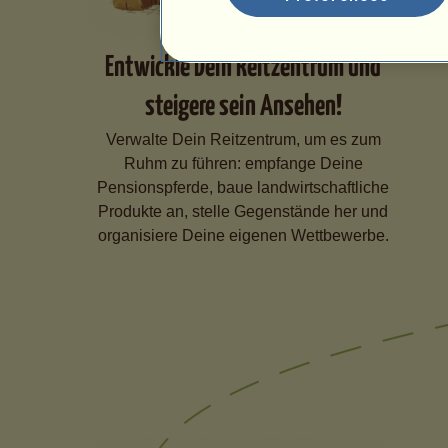
Entwickle Dein Reitzentrum und
steigere sein Ansehen!
Verwalte Dein Reitzentrum, um es zum
Ruhm zu führen: empfange Deine
Pensionspferde, baue landwirtschaftliche
Produkte an, stelle Gegenstände her und
organisiere Deine eigenen Wettbewerbe.