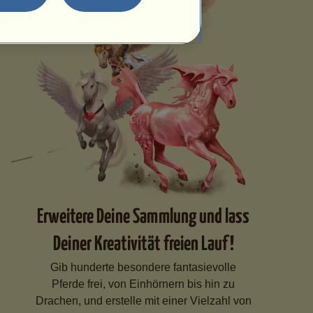
Erweitere Deine Sammlung und lass
Deiner Kreativität freien Lauf!
Gib hunderte besondere fantasievolle
Pferde frei, von Einhörnern bis hin zu
Drachen, und erstelle mit einer Vielzahl von