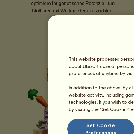
optimiere ihr genetisches Potenzial, um
Blutlinien mit Weltmeistern zu züchten.
This website processes persona
about Ubisoft's use of persona
preferences at anytime by visi
In addition to the above, by c
website activity, including ga
technologies. If you wish to d
by visiting the “Set Cookie Pr
Set Cookie
Preferences