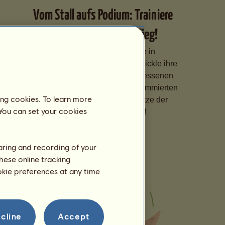
Vom Stall aufs Podium: Trainiere
Deine Pferde für den Sieg!
Spezialisiere Deine Pferde in
verschiedenen Disziplinen, entwickle ihre
Fähigkeiten dank eines angemessenen
Trainings und melde sie bei renommierten
ing cookies. To learn more
Wettbewerben an, um die Spitze der
 You can set your cookies
Rangliste zu erklimmen!
haring and recording of your
hese online tracking
ookie preferences at any time
cline
Accept