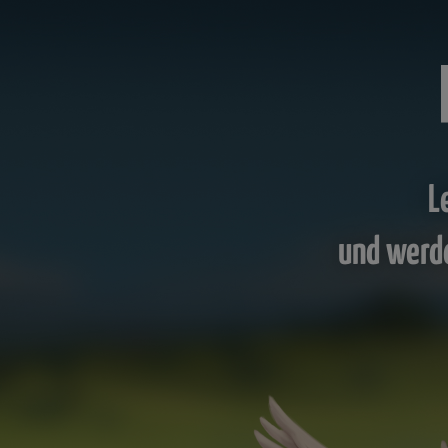
L
und werd