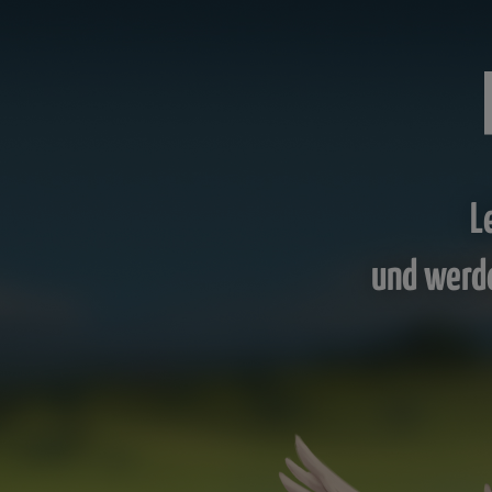
L
und werd