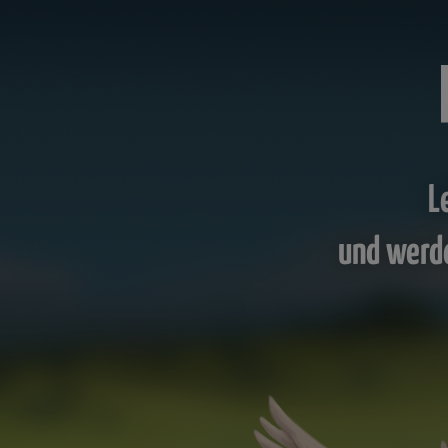
L
und werd