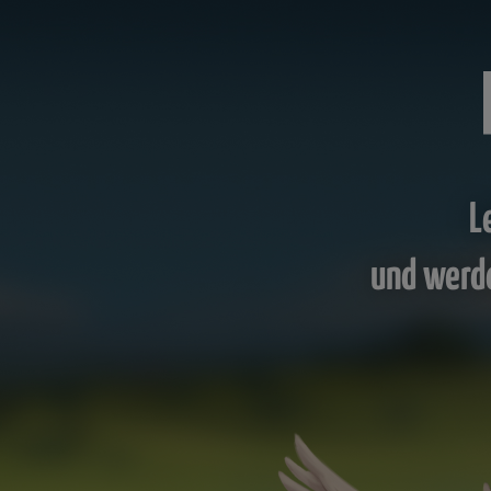
L
und werd