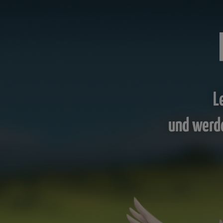
L
und werd