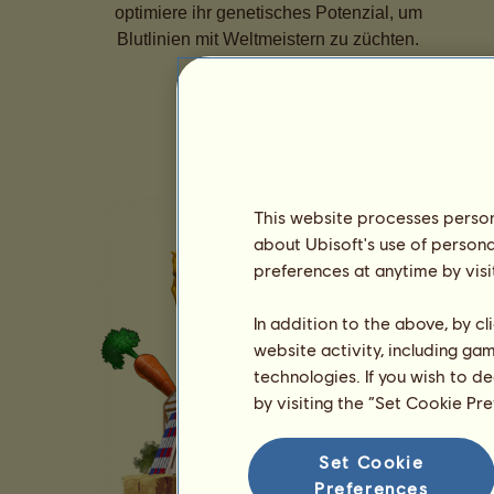
optimiere ihr genetisches Potenzial, um
Blutlinien mit Weltmeistern zu züchten.
This website processes persona
about Ubisoft's use of persona
preferences at anytime by visi
In addition to the above, by c
website activity, including ga
technologies. If you wish to d
by visiting the “Set Cookie Pr
Set Cookie
Preferences