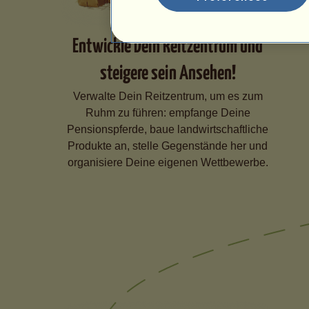
Entwickle Dein Reitzentrum und
steigere sein Ansehen!
Verwalte Dein Reitzentrum, um es zum
Ruhm zu führen: empfange Deine
Pensionspferde, baue landwirtschaftliche
Produkte an, stelle Gegenstände her und
organisiere Deine eigenen Wettbewerbe.