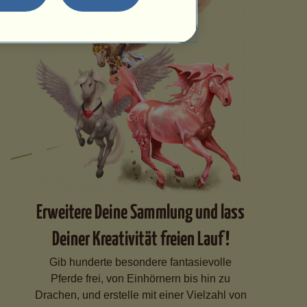
Erweitere Deine Sammlung und lass
Deiner Kreativität freien Lauf!
Gib hunderte besondere fantasievolle
Pferde frei, von Einhörnern bis hin zu
Drachen, und erstelle mit einer Vielzahl von