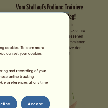
Vom Stall aufs Podium: Trainiere
Deine Pferde für den Sieg!
Spezialisiere Deine Pferde in
verschiedenen Disziplinen, entwickle ihre
Fähigkeiten dank eines angemessenen
Trainings und melde sie bei renommierten
ing cookies. To learn more
Wettbewerben an, um die Spitze der
 You can set your cookies
Rangliste zu erklimmen!
haring and recording of your
hese online tracking
ookie preferences at any time
cline
Accept