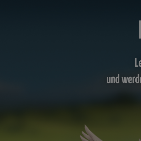
L
und werd