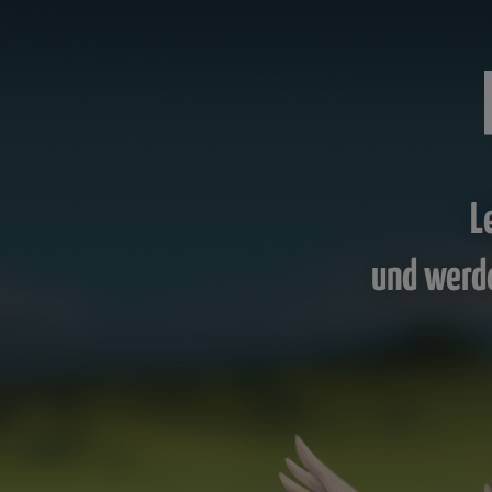
L
und werd