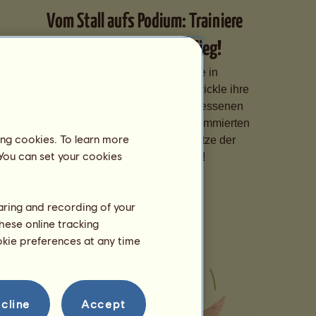
Vom Stall aufs Podium: Trainiere
Deine Pferde für den Sieg!
Spezialisiere Deine Pferde in
verschiedenen Disziplinen, entwickle ihre
Fähigkeiten dank eines angemessenen
Trainings und melde sie bei renommierten
ing cookies. To learn more
Wettbewerben an, um die Spitze der
 You can set your cookies
Rangliste zu erklimmen!
haring and recording of your
hese online tracking
ookie preferences at any time
cline
Accept