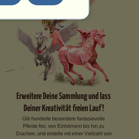
Erweitere Deine Sammlung und lass
Deiner Kreativität freien Lauf!
Gib hunderte besondere fantasievolle
Pferde frei, von Einhörnern bis hin zu
Drachen, und erstelle mit einer Vielzahl von