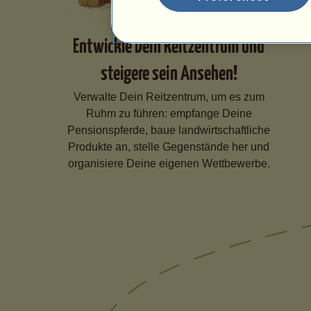
Entwickle Dein Reitzentrum und
steigere sein Ansehen!
Verwalte Dein Reitzentrum, um es zum
Ruhm zu führen: empfange Deine
Pensionspferde, baue landwirtschaftliche
Produkte an, stelle Gegenstände her und
organisiere Deine eigenen Wettbewerbe.