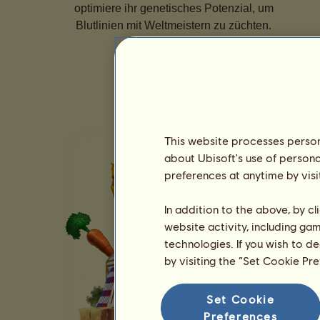
optimiere ihr genetisches Potenzial, um
Blutlinien mit Weltmeistern zu züchten.
This website processes persona
about Ubisoft's use of persona
preferences at anytime by visi
In addition to the above, by c
website activity, including ga
technologies. If you wish to d
by visiting the “Set Cookie Pr
Set Cookie
Preferences