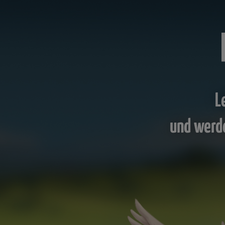
L
und werd